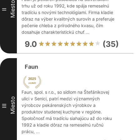
Miesto
trhu už od roku 1992, kde spája remeselnú
II
tradíciu s novými technológiami. Firma kladie
dôraz na výber kvalitných surovín a preferuje
pečenie chleba z prírodného kvasu, čím
dosahuje charakteristickú chuť ...
9.0
(35)
Faun
Faun, spol. s r.o., so sídlom na Štefánikovej
ulici v Senici, patrí medzi významných
Miesto
výrobcov pekárenských výrobkov a
III
produktov studenej kuchyne v regióne.
Spoločnosť má tradíciu siahajúcu až do roku
1992 a kladie dôraz na remeselnú ručnú
prácu, ...