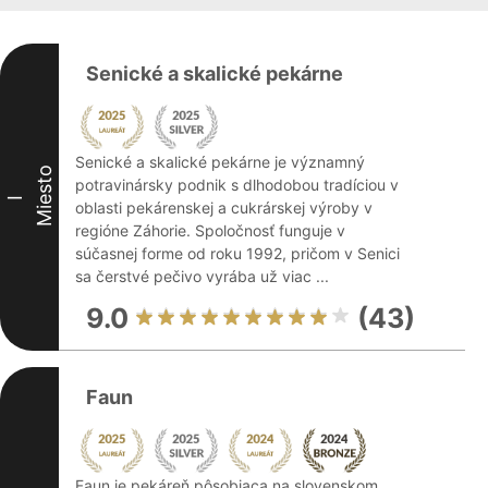
Senické a skalické pekárne
Senické a skalické pekárne je významný
Miesto
potravinársky podnik s dlhodobou tradíciou v
I
oblasti pekárenskej a cukrárskej výroby v
regióne Záhorie. Spoločnosť funguje v
súčasnej forme od roku 1992, pričom v Senici
sa čerstvé pečivo vyrába už viac ...
9.0
(43)
Faun
Faun je pekáreň pôsobiaca na slovenskom