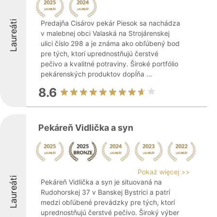
Laureáti
Predajňa Cisárov pekár Piesok sa nachádza
v malebnej obci Valaská na Strojárenskej
ulici číslo 298 a je známa ako obľúbený bod
pre tých, ktorí uprednostňujú čerstvé
pečivo a kvalitné potraviny. Široké portfólio
pekárenských produktov dopĺňa ...
8.6
Pekáreň Vidlička a syn
Pokaż więcej >>
Laureáti
Pekáreň Vidlička a syn je situovaná na
Rudohorskej 37 v Banskej Bystrici a patrí
medzi obľúbené prevádzky pre tých, ktorí
uprednostňujú čerstvé pečivo. Široký výber