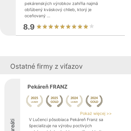
pekárenských výrobkov zahŕňa najmä
obľúbený kváskový chlieb, ktorý je
oceňovaný ...
8.9
Ostatné firmy z viťazov
Pekáreň FRANZ
Pokaż więcej >>
V Lučenci pôsobiaca Pekáreň Franz sa
Laureáti
špecializuje na výrobu poctivých