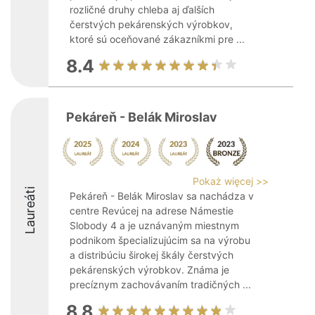
rozličné druhy chleba aj ďalších
čerstvých pekárenských výrobkov,
ktoré sú oceňované zákazníkmi pre ...
8.4
Pekáreň - Belák Miroslav
Pokaż więcej >>
Laureáti
Pekáreň - Belák Miroslav sa nachádza v
centre Revúcej na adrese Námestie
Slobody 4 a je uznávaným miestnym
podnikom špecializujúcim sa na výrobu
a distribúciu širokej škály čerstvých
pekárenských výrobkov. Známa je
precíznym zachovávaním tradičných ...
8.8