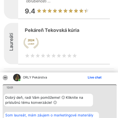
obľúbenosti ...
9.4
Pekáreň Tekovská kúria
Laureáti
Organizátor hodnotenia
Hodnotenie
Kontakt
ORLY Pekárstva
Live chat
Bright Side Solutions sp. z o.
Laureáti
Kontakt
o. sp. k.
Lista
ul. Ruska 22
wszystkich
13:01
Wrocław 50-079
Laureatów
KRS 0000749100 | Regon
Podmienky
Dobrý deň, radi Vám pomôžeme! 🙂 Kliknite na
381313360 | NIP 8943132676
Obchodné
príslušnú tému konverzácie! 🙂
+48 508 492 400
podmienky
Zásady
ochrany
osobných
Som laureát, mám záujem o marketingové materiály