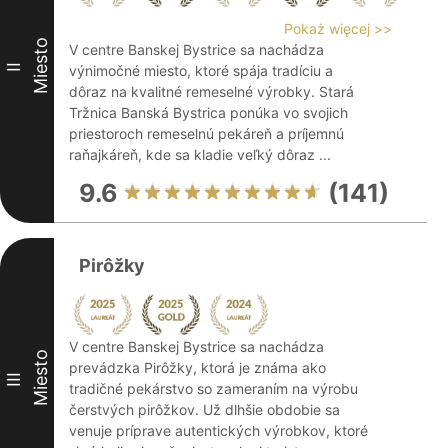
Pokaż więcej >>
Miesto
V centre Banskej Bystrice sa nachádza
II
výnimočné miesto, ktoré spája tradíciu a
dôraz na kvalitné remeselné výrobky. Stará
Tržnica Banská Bystrica ponúka vo svojich
priestoroch remeselnú pekáreň a príjemnú
raňajkáreň, kde sa kladie veľký dôraz ...
9.6
(141)
Pirôžky
V centre Banskej Bystrice sa nachádza
Miesto
prevádzka Pirôžky, ktorá je známa ako
III
tradičné pekárstvo so zameraním na výrobu
čerstvých pirôžkov. Už dlhšie obdobie sa
venuje príprave autentických výrobkov, ktoré