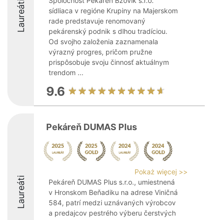
Spoločnosť Pekáreň Bzovík s.r.o.
Laureáti
sídliaca v regióne Krupiny na Majerskom
rade predstavuje renomovaný
pekárenský podnik s dlhou tradíciou.
Od svojho založenia zaznamenala
výrazný progres, pričom pružne
prispôsobuje svoju činnosť aktuálnym
trendom ...
9.6
Pekáreň DUMAS Plus
Pokaż więcej >>
Laureáti
Pekáreň DUMAS Plus s.r.o., umiestnená
v Hronskom Beňadiku na adrese Viničná
584, patrí medzi uznávaných výrobcov
a predajcov pestrého výberu čerstvých