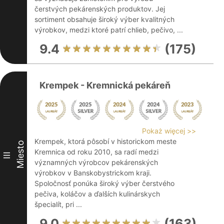
čerstvých pekárenských produktov. Jej
sortiment obsahuje široký výber kvalitných
výrobkov, medzi ktoré patrí chlieb, pečivo, ...
9.4
(175)
Krempek - Kremnická pekáreň
Pokaż więcej >>
Krempek, ktorá pôsobí v historickom meste
Miesto
Kremnica od roku 2010, sa radí medzi
III
významných výrobcov pekárenských
výrobkov v Banskobystrickom kraji.
Spoločnosť ponúka široký výber čerstvého
pečiva, koláčov a ďalších kulinárskych
špecialít, pri ...
9.0
(163)