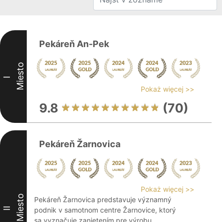
Pekáreň An-Pek
Miesto
I
Pokaż więcej >>
9.8
(70)
Pekáreň Žarnovica
Pokaż więcej >>
Miesto
Pekáreň Žarnovica predstavuje významný
II
podnik v samotnom centre Žarnovice, ktorý
sa vyznačuje zanietením pre výrobu