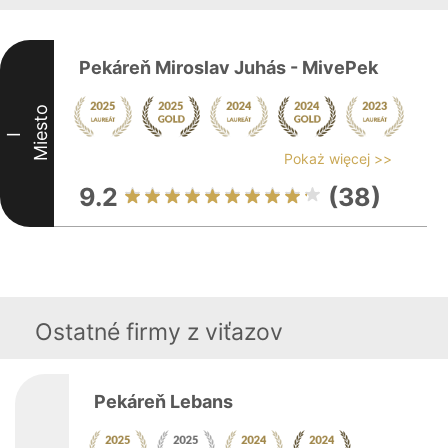
Pekáreň Miroslav Juhás - MivePek
Miesto
I
Pokaż więcej >>
9.2
(38)
Ostatné firmy z viťazov
Pekáreň Lebans