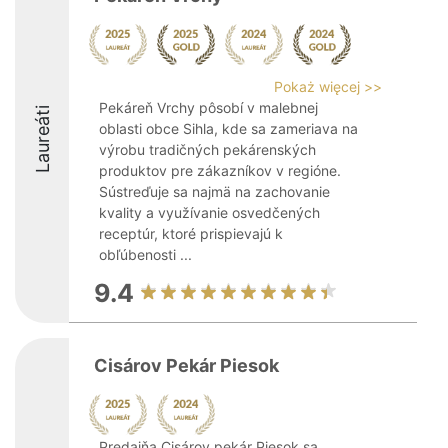
Pokaż więcej >>
Pekáreň Vrchy pôsobí v malebnej
Laureáti
oblasti obce Sihla, kde sa zameriava na
výrobu tradičných pekárenských
produktov pre zákazníkov v regióne.
Sústreďuje sa najmä na zachovanie
kvality a využívanie osvedčených
receptúr, ktoré prispievajú k
obľúbenosti ...
9.4
Cisárov Pekár Piesok
Predajňa Cisárov pekár Piesok sa