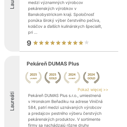
medzi významných výrobcov
pekárenských výrobkov v
Banskobystrickom kraji. Spoločnosť
ponúka široký výber čerstvého pečiva,
koláčov a ďalších kulinárskych špecialít,
pri ...
9
Pekáreň DUMAS Plus
Pokaż więcej >>
Laureáti
Pekáreň DUMAS Plus s.r.o., umiestnená
v Hronskom Beňadiku na adrese Viničná
584, patrí medzi uznávaných výrobcov
a predajcov pestrého výberu čerstvých
pekárenských produktov. V sortimente
firmy sa nachádzajú rôzne druhy