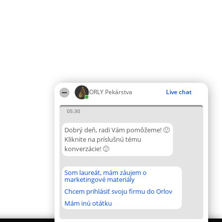
ORLY Pekárstva
Live chat
05:30
Dobrý deň, radi Vám pomôžeme! 🙂
Kliknite na príslušnú tému
konverzácie! 🙂
Som laureát, mám záujem o
marketingové materiály
Chcem prihlásiť svoju firmu do Orlov
Mám inú otátku