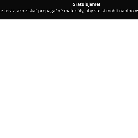
Gratulujeme!
ite teraz, ako získať propagačné materiály, aby ste si mohli naplno 
e - Rimavská Sobota
Legendárne buchty- Zbojská
O spoločnosti:
Legendárne buchty Zbojská
sa
produktov na Slovensku, pričom
remeselnej úrovne. Zvlášť sú v
receptúra pochádza z oblasti Mu
uchovávať a rozvíjať kulinárske
Pri príprave svojich výrobkov 
slovenských zdrojov. Napríklad
Breznianskej mliekarne a pri 
margarínom, čím dosahujú výra
slivkovo-škvarkové varianty, i