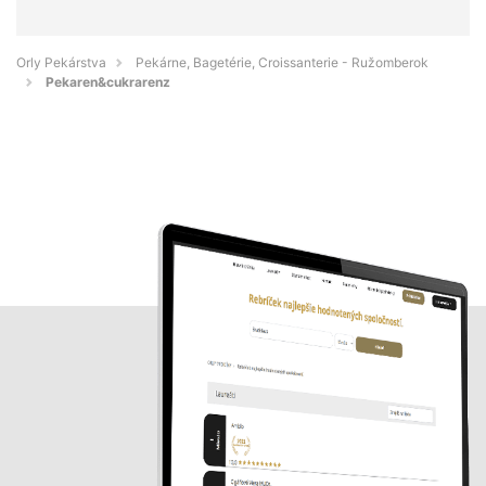
Orly Pekárstva
Pekárne, Bagetérie, Croissanterie - Ružomberok
Pekaren&cukrarenz