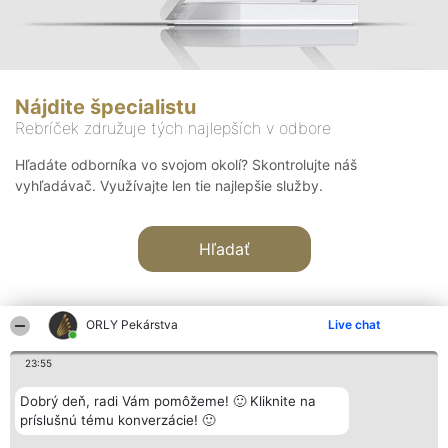
Nájdite špecialistu
Rebríček združuje tých najlepších v odbore
Hľadáte odborníka vo svojom okolí? Skontrolujte náš
vyhľadávač. Využívajte len tie najlepšie služby.
Hľadať
ORLY Pekárstva
Live chat
23:55
Organizátor hodnotenia
Hodnotenie
Kontakt
Dobrý deň, radi Vám pomôžeme! 🙂 Kliknite na
Bright Side Solutions sp. z o.
Laureáti
Kontakt
príslušnú tému konverzácie! 🙂
o. sp. k.
Lista
ul. Ruska 22
wszystkich