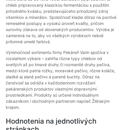
chlieb pripravovaný klasickou fermentáciou s použitím
prírodného kvásku, predstavujúceho prirodzený zdroj
vitamínov a minerálov. Spoločnosť kladie dôraz na poctivé
remeselné postupy a vysokú úroveň kvality, pričom
suroviny získava od slovenských producentov. Výroba je
zamerená na to, aby vo všetkých výrobkoch neboli
prítomné umelé farbivá.
Výnimočnosť sortimentu firmy Pekáreň Varín spočíva v
rozsiahlom výbere – zahŕňa rôzne typy chlebov od
svetlých až po tmavé druhy či rozmanité druhy pečiva,
medzi ktoré patria rožky, moravské pečivo, rôzne koláče,
sladké aj slané pečivo a parené buchty. Dôraz na
čerstvosť sa odráža v každodennom rozvážaní
pekárenských produktov vlastnými dopravnými
prostriedkami. Produkty sú určené individuálnym
zákazníkom i obchodným partnerom naprieč Žilinským
krajom.
Hodnotenia na jednotlivých
stránkach