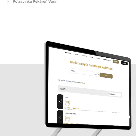
Potravinka Pekáreň Varín