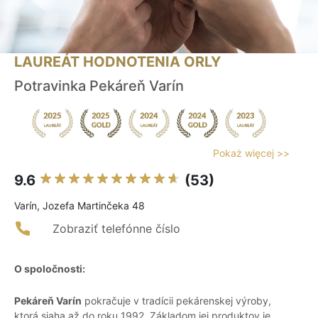
LAUREÁT HODNOTENIA ORLY
Potravinka Pekáreň Varín
Pokaż więcej >>
9.6
(53)
Varín, Jozefa Martinčeka 48
Zobraziť telefónne číslo
O spoločnosti:
Pekáreň Varín
pokračuje v tradícii pekárenskej výroby,
ktorá siaha až do roku 1992. Základom jej produktov je