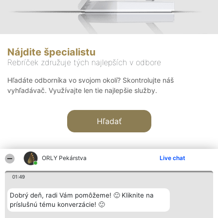
Nájdite špecialistu
Rebríček združuje tých najlepších v odbore
Hľadáte odborníka vo svojom okolí? Skontrolujte náš
vyhľadávač. Využívajte len tie najlepšie služby.
Hľadať
ORLY Pekárstva
Live chat
01:49
Organizátor hodnotenia
Hodnotenie
Kontakt
Dobrý deň, radi Vám pomôžeme! 🙂 Kliknite na
Bright Side Solutions sp. z o.
Laureáti
Kontakt
príslušnú tému konverzácie! 🙂
o. sp. k.
Lista
ul. Ruska 22
wszystkich