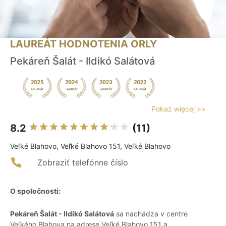
LAUREÁT HODNOTENIA ORLY
Pekáreň Šalát - Ildikó Salátová
Pokaż więcej >>
8.2
(11)
Veľké Blahovo, Veľké Blahovo 151, Veľké Blahovo
Zobraziť telefónne číslo
O spoločnosti:
Pekáreň Šalát - Ildikó Salátová
sa nachádza v centre
Veľkého Blahova na adrese Veľké Blahovo 151 a