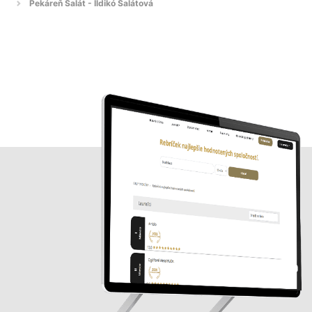
Pekáreň Šalát - Ildikó Salátová