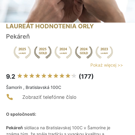
LAUREÁT HODNOTENIA ORLY
Pekáreň
Pokaż więcej >>
9.2
(177)
Šamorín , Bratislavská 100C
Zobraziť telefónne číslo
O spoločnosti:
Pekáreň
sídliaca na Bratislavskej 100C v Šamoríne je
známa tým, že spája tradíciu s vysokou kvalitou a