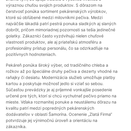
výraznou chuťou svojich produktov. S dôrazom na
čerstvosť ponúka sortiment pekárenských výrobkov,
ktoré sú obľúbené medzi milovníkmi pečiva. Medzi
najväčšie lákadlá patrí pestrá ponuka sladkých aj slaných
dobrôt, pričom mimoriadnej pozornosti sa tešia jedinečné
golatky. Zákazníci často vyzdvihujú nielen chuťové
vlastnosti produktov, ale aj priateľskú atmosféru a
profesionálny prístup personálu, čo sa odzrkadľuje na
pozitívnych hodnoteniach.
Pekáreň ponúka široký výber, od tradičného chleba a
rožkov až po špeciálne druhy pečiva a dezerty vhodné na
raňajky či desiatu. Modernizácia služieb umožňuje platby
kartou a poskytuje možnosť jedlo si vziať so sebou.
Súčasťou prevádzky je aj príjemné vonkajšie posedenie
určené pre tých, ktorí si chcú vychutnať pečivo priamo na
mieste. Vďaka rozmanitej ponuke a neustálemu dôrazu na
kvalitu patrí medzi popredných pekárenských
dodávateľov v oblasti Šamorína. Ocenenie „Zlatá Firma“
potvrdzuje jej výnimočnú úroveň a orientáciu na
zákazníka.