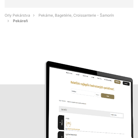
Orly Pekárstva
Pekárne, Bagetérie, Croissanterie - Šamorín
Pekáreň