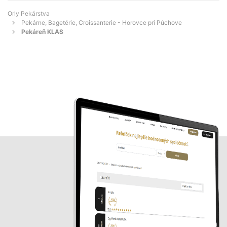
Orly Pekárstva
Pekárne, Bagetérie, Croissanterie - Horovce pri Púchove
Pekáreň KLAS