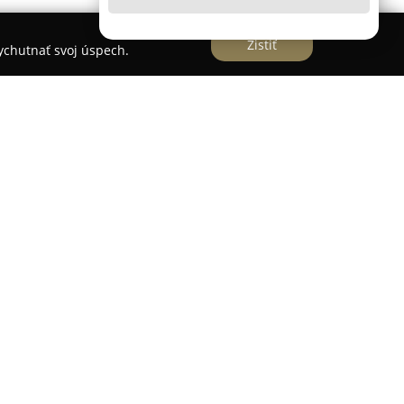
Zistiť
vychutnať svoj úspech.
zinku patrí medzi renomované firmy s dlhou
h a cukrárenských produktov, kde pôsobí už od
xistencie získala pevné miesto vďaka tomu, že
tradičných výrobných procesov, pričom sa
osťou o kvalitu svojho sortimentu.
v čerstvého chleba, rôzne druhy pečiva a
y a sezónne špeciality. Medzi obľúbené výrobky
chlieb, lupačky, rožky "diamant" či známe
tu a popularitu podniku poukazujú viaceré