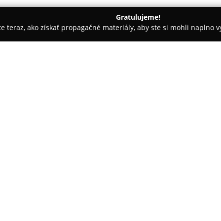
Gratulujeme!
ite teraz, ako získať propagačné materiály, aby ste si mohli naplno 
 - Pezinok
Pekáreň BAGETA
O spoločnosti:
Pekáreň Bageta
so sídlom v Pe
tradíciou na trhu pekárenskýc
roku 1991. V priebehu svojej e
kladie dôraz na zachovávanie 
Pokaż więcej >>
vyznačuje dôslednou starostliv
K ponuke patrí množstvo druho
koláčov, ale aj obložené baget
patria napríklad bajgle, pivný 
bratislavské rožteky. Na kvali