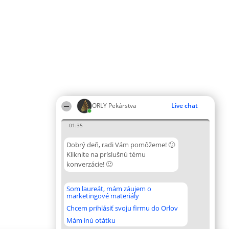
ORLY Pekárstva
Live chat
01:35
Dobrý deň, radi Vám pomôžeme! 🙂
Kliknite na príslušnú tému
konverzácie! 🙂
Som laureát, mám záujem o
marketingové materiály
Chcem prihlásiť svoju firmu do Orlov
Mám inú otátku