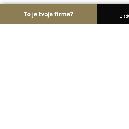
To je tvoja firma?
Zist
Orly Pekárstva
Pekárne, Bagetérie, Croissanterie
Pekáreň BAGETA
8.1
(8)
Pezinok, Obchodná 16
Zobraziť telefónne číslo