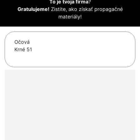
To je tvoja firma
?
Gratulujeme!
Zistite, ako získať propagačné
materiály!
Očová
Krné 51