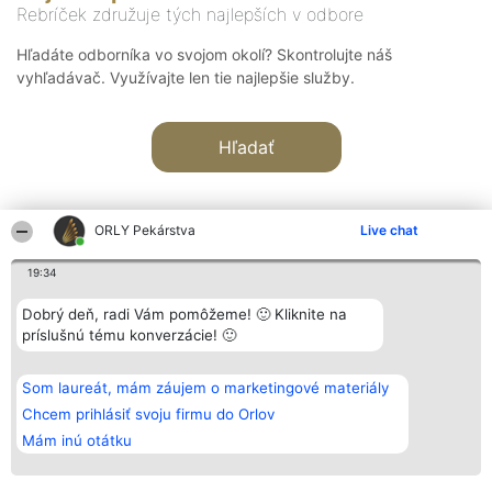
Rebríček združuje tých najlepších v odbore
Hľadáte odborníka vo svojom okolí? Skontrolujte náš
vyhľadávač. Využívajte len tie najlepšie služby.
Hľadať
ORLY Pekárstva
Live chat
19:34
Organizátor hodnotenia
Hodnotenie
Kontakt
Dobrý deň, radi Vám pomôžeme! 🙂 Kliknite na
Bright Side Solutions sp. z o.
Laureáti
Kontakt
príslušnú tému konverzácie! 🙂
o. sp. k.
Lista
ul. Ruska 22
wszystkich
Wrocław 50-079
Laureatów
Som laureát, mám záujem o marketingové materiály
KRS 0000749100 | Regon
Podmienky
381313360 | NIP 8943132676
Obchodné
Chcem prihlásiť svoju firmu do Orlov
+48 508 492 400
podmienky
Mám inú otátku
Zásady
ochrany
osobných
údajov