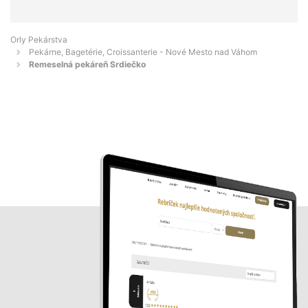
Orly Pekárstva
Pekárne, Bagetérie, Croissanterie - Nové Mesto nad Váhom
Remeselná pekáreň Srdiečko