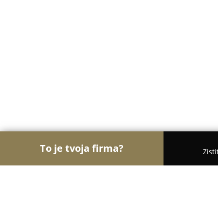
To je tvoja firma?
Zist
Orly Pekárstva
Pekárne, Bagetérie, Croissanterie