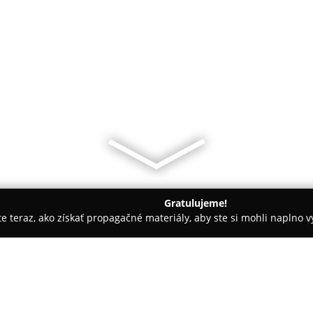
Gratulujeme!
ite teraz, ako získať propagačné materiály, aby ste si mohli naplno 
 - Topoľčany
Pekáreň