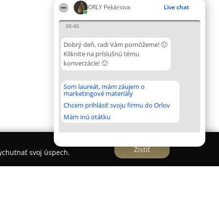
ORLY Pekárstva
Live chat
05:45
Dobrý deň, radi Vám pomôžeme! 🙂
Kliknite na príslušnú tému
konverzácie! 🙂
Som laureát, mám záujem o
marketingové materiály
Chcem prihlásiť svoju firmu do Orlov
Mám inú otátku
Zistiť
vychutnať svoj úspech.