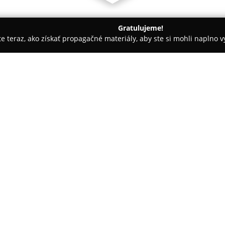
Gratulujeme!
ite teraz, ako získať propagačné materiály, aby ste si mohli naplno 
 - Košice
Knedlikáreň-pirôžkáreň
O spoločnosti:
Na okraji Starého Mesta v Koši
nachádza známa prevádzka
Kn
roky vyhľadávaná zákazníkmi, k
pekárenských výrobkov priprav
podniku sú čerstvo a ručne vy
klasické parené knedle, nadýc
pagáče. Pečivo dopĺňajú voňav
buchtičky.