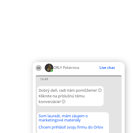
ORLY Pekárstva
Live chat
10:49
Dobrý deň, radi Vám pomôžeme! 🙂
Kliknite na príslušnú tému
konverzácie! 🙂
Som laureát, mám záujem o
marketingové materiály
Chcem prihlásiť svoju firmu do Orlov