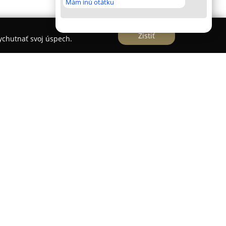
Mám inú otátku
Zistiť
vychutnať svoj úspech.
ciach, konkrétne na adrese Fejova 1528, sa
edlikáreň-pirôžkáreň
. Táto pekáreň je už dlhé
torých zaujala širokou ponukou tradičných
ovaných podľa overených receptúr. Špecialitou
rábané produkty, pričom v sortimente nechýbajú
hané buchty na pare či chrumkavé škvarkové
é pizza slimáky a obľúbené sladké dukátové