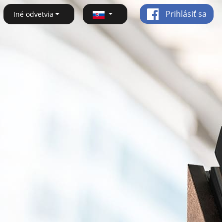
Prihlásiť sa
Iné odvetvia