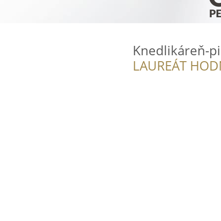
Knedlikáreň-p
LAUREÁT HOD