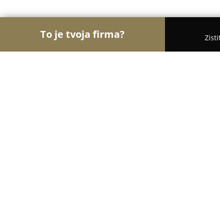
To je tvoja firma?
Zist
Orly Pekárstva
Pekárne, Bagetérie, Croissanterie
Knedlikáreň-pirôžkáreň
8.6
(34)
Košice, Fejova 1528
Zobraziť telefónne číslo