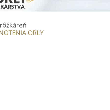
irôžkáreň
NOTENIA ORLY