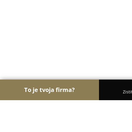
To je tvoja firma?
Zist
Orly Pekárstva
Pekárne, Bagetérie, Croissanterie 