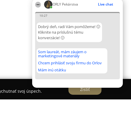
ORLY Pekárstva
Live chat
10:27
Dobrý deň, radi Vám pomôžeme! 🙂
Kliknite na príslušnú tému
konverzácie! 🙂
Som laureát, mám záujem o
marketingové materiály
Chcem prihlásiť svoju firmu do Orlov
Mám inú otátku
Zistiť
vychutnať svoj úspech.