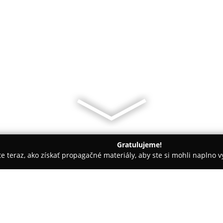
Gratulujeme!
ite teraz, ako získať propagačné materiály, aby ste si mohli naplno 
- Bratislava
Prešporská pekáreň