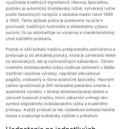
využívanie kvalitných ingrediencií. Hlavnou špecialitou
podniku je autentický bratislavský rožok, vytváraný ručne
podľa historických receptúr z obdobia medzi rokmi 1890
a 1900. Tento spôsob práce je postavený na úcte k
poctivosti, tradičným hodnotám a dôslednému výberu
surovín, čo sa odzrkadľuje vo výraznej a charakteristickej
chuti každého produktu.
Podnik si váži bohatú tradíciu prešporského pečivárstva a
pretavuje ju do aktuálnej ponuky, ktorá je zameraná nielen
na slovenských, ale aj cezhraničných zákazníkov. Okrem
známeho bratislavského rožka rozširuje sortiment o ďalšie
tradičné i sezónne výrobky, napríklad oškvarkové
pagáče, croissanty a rôzne sviatočné špeciality. Hlavným
cieľom spoločnosti je šíriť remeselné pekárske umenie a
autentické výrobky v širokej stredoeurópskej oblasti a
zároveň budovať značku, ktorú zákazníci vnímajú ako
symbol originálneho bratislavského rožka a kvalitného
prístupu. Každý produkt je tak výsledkom bohatej histórie
mesta a poskytuje kulinársky zážitok s príbehom.