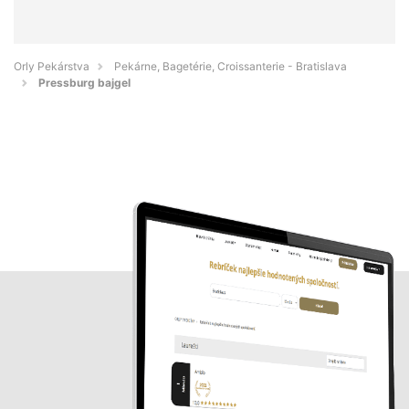
Orly Pekárstva
Pekárne, Bagetérie, Croissanterie - Bratislava
Pressburg bajgel