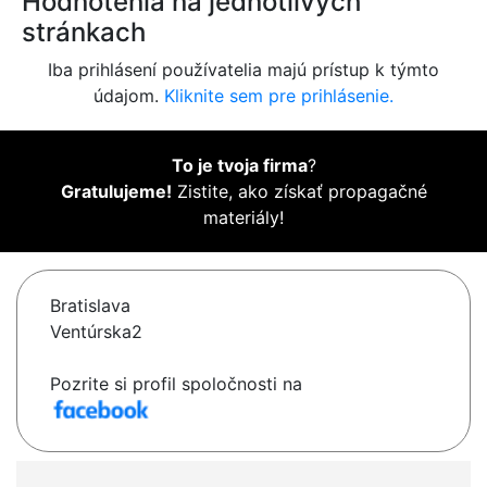
Hodnotenia na jednotlivých
stránkach
Iba prihlásení používatelia majú prístup k týmto
údajom.
Kliknite sem pre prihlásenie.
To je tvoja firma
?
Gratulujeme!
Zistite, ako získať propagačné
materiály!
Bratislava
Ventúrska2
Pozrite si profil spoločnosti na