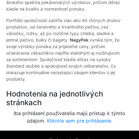
širokého spektra pekárenských výrobkov, pričom dôraz
kladie na kvalitu a rozmanitosť ponuky.
Portfólio spoločnosti zahŕňa viac ako 40 rôznych druhov
produktov, od čerstvého a trvanlivého pečiva, cez
vánočky, rožky, až po rozličné typy chleba, sladké a
jemné pečivo, bulky či bagety.
NagyPek
vyniká tým, že
svoje výrobky ponúka za prijateľné ceny, pričom
očakávania zákazníkov napĺňa stabilným aj rozširujúcim
sa sortimentom. Spoločnosť kladie dôraz na vysoký
štandard služieb a spokojnosť svojich odberateľov, čo
dokazuje kontinuálne narastajúci záujem klientov o jej
produkty.
Hodnotenia na jednotlivých
stránkach
Iba prihlásení používatelia majú prístup k týmto
údajom.
Kliknite sem pre prihlásenie.