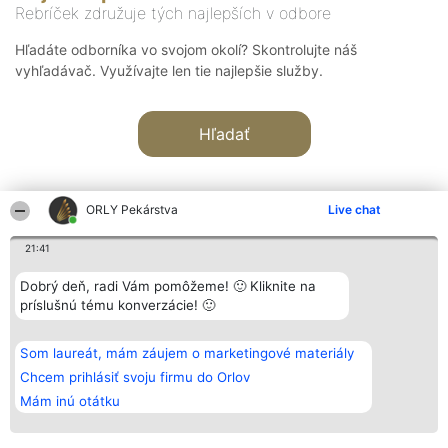
Rebríček združuje tých najlepších v odbore
Hľadáte odborníka vo svojom okolí? Skontrolujte náš
vyhľadávač. Využívajte len tie najlepšie služby.
Hľadať
ORLY Pekárstva
Live chat
21:41
Organizátor hodnotenia
Hodnotenie
Kontakt
Dobrý deň, radi Vám pomôžeme! 🙂 Kliknite na
Bright Side Solutions sp. z o.
Laureáti
Kontakt
príslušnú tému konverzácie! 🙂
o. sp. k.
Lista
ul. Ruska 22
wszystkich
Wrocław 50-079
Laureatów
Som laureát, mám záujem o marketingové materiály
KRS 0000749100 | Regon
Podmienky
381313360 | NIP 8943132676
Obchodné
Chcem prihlásiť svoju firmu do Orlov
+48 508 492 400
podmienky
Mám inú otátku
Zásady
ochrany
osobných
údajov