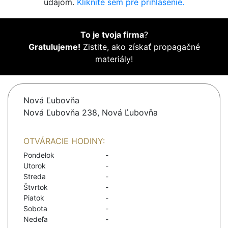
údajom.
Kliknite sem pre prihlásenie.
To je tvoja firma
?
Gratulujeme!
Zistite, ako získať propagačné
materiály!
Nová Ľubovňa
Nová Ľubovňa 238, Nová Ľubovňa
OTVÁRACIE HODINY:
Pondelok
-
Utorok
-
Streda
-
Štvrtok
-
Piatok
-
Sobota
-
Nedeľa
-