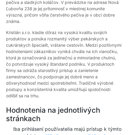
pečiva a sladkých koláčov. V prevádzke na adrese Nová
Ľubovňa 238 je jej prítomnosť v miestnej komunite
výrazná, pričom vôňa čerstvého pečiva je v obci dobre
známa.
Kristián s.r.o. kladie dôraz na vysokú kvalitu svojich
produktov a ponúka rozmanitý výber pekárskych a
cukrárskych špecialít, vrátane cestovín. Medzi pozitívnymi
hodnoteniami zákazníkov vyniká chvála na ich vianočku,
ktorá je označovaná za jedinečnú a mimoriadne chutnú,
čo potvrdzuje vysoký štandard podniku. V produktoch
firmy sa odráža starostlivý prístup a zanietenie
zamestnancov, čo podporuje jej dobré meno a
dôveryhodnosť medzi spotrebiteľmi. Tradičné výrobné
postupy a konzistentná kvalita umožňujú spoločnosti
odlíšiť sa na trhu.
Hodnotenia na jednotlivých
stránkach
Iba prihlásení používatelia majú prístup k týmto