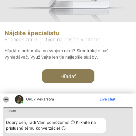
Nájdite špecialistu
Rebríček združuje tých najlepších v odbore
Hľadáte odborníka vo svojom okolí? Skontrolujte náš
vyhľadávač. Využívajte len tie najlepšie služby.
Hľadať
ORLY Pekárstva
Live chat
08:39
Organizátor hodnotenia
Hodnotenie
Kontakt
Dobrý deň, radi Vám pomôžeme! 🙂 Kliknite na
Bright Side Solutions sp. z o.
Laureáti
Kontakt
príslušnú tému konverzácie! 🙂
o. sp. k.
Lista
ul. Ruska 22
wszystkich