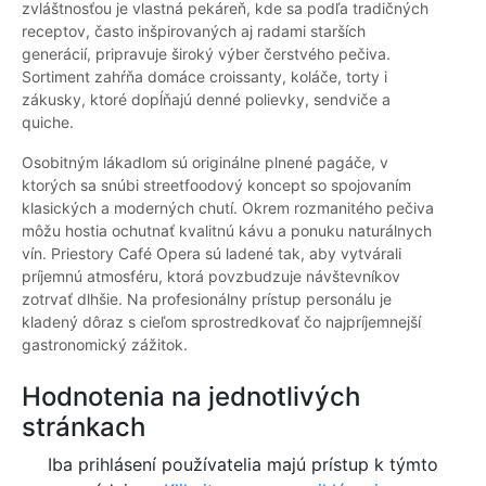
zvláštnosťou je vlastná pekáreň, kde sa podľa tradičných
receptov, často inšpirovaných aj radami starších
generácií, pripravuje široký výber čerstvého pečiva.
Sortiment zahŕňa domáce croissanty, koláče, torty i
zákusky, ktoré dopĺňajú denné polievky, sendviče a
quiche.
Osobitným lákadlom sú originálne plnené pagáče, v
ktorých sa snúbi streetfoodový koncept so spojovaním
klasických a moderných chutí. Okrem rozmanitého pečiva
môžu hostia ochutnať kvalitnú kávu a ponuku naturálnych
vín. Priestory Café Opera sú ladené tak, aby vytvárali
príjemnú atmosféru, ktorá povzbudzuje návštevníkov
zotrvať dlhšie. Na profesionálny prístup personálu je
kladený dôraz s cieľom sprostredkovať čo najpríjemnejší
gastronomický zážitok.
Hodnotenia na jednotlivých
stránkach
Iba prihlásení používatelia majú prístup k týmto