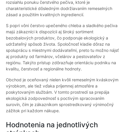
rozsiahlu ponuku čerstvého pečiva, ktoré je
charakteristické dôsledným dodržiavaním remeselných
zásad a použitím kvalitných ingrediencií.
S popri vôni čerstvo upečeného chleba a sladkého pečiva
majú zákazníci k dispozícii aj široký sortiment
bezobalových produktov, čo podporuje ekologický a
udržateľný spôsob života. Spoločnosť kladie dôraz na
spoluprácu s miestnymi dodávateľmi, preto tu možno nájsť
aj produkty od farmárov, včelárov a pestovateľov z
regiónu. Takýto prístup zdôrazňuje orientáciu podniku na
kvalitu, čerstvosť a regionálne hodnoty.
Obchod je oceňovaný nielen kvôli remeselným kváskovým
výrobkom, ale tiež vďaka príjemnej atmosfére a
poskytovaným službám. V tomto prostredí sa prepája
ekologická zodpovednosť s poctivým spracovaním
surovín, čím je zákazníkom sprostredkovaný výnimočný
zážitok pri každom nákupe.
Hodnotenia na jednotlivých