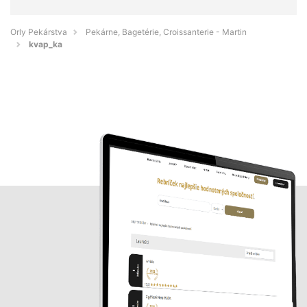
Orly Pekárstva
Pekárne, Bagetérie, Croissanterie - Martin
kvap_ka