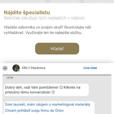
Nájdite špecialistu
Rebríček združuje tých najlepších v odbore
Hľadáte odborníka vo svojom okolí? Skontrolujte náš
vyhľadávač. Využívajte len tie najlepšie služby.
Hľadať
ORLY Pekárstva
Live chat
13:19
Organizátor hodnotenia
Hodnotenie
Kontakt
Dobrý deň, radi Vám pomôžeme! 🙂 Kliknite na
Bright Side Solutions sp. z o.
Laureáti
Kontakt
príslušnú tému konverzácie! 🙂
o. sp. k.
Lista
ul. Ruska 22
wszystkich
Wrocław 50-079
Laureatów
Som laureát, mám záujem o marketingové materiály
KRS 0000749100 | Regon
Podmienky
381313360 | NIP 8943132676
Obchodné
Chcem prihlásiť svoju firmu do Orlov
+48 508 492 400
podmienky