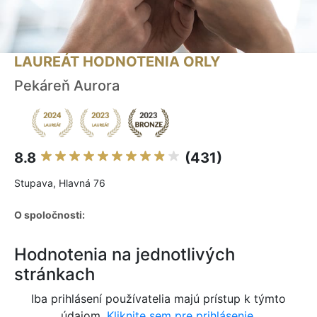
LAUREÁT HODNOTENIA ORLY
Pekáreň Aurora
8.8
(431)
Stupava, Hlavná 76
O spoločnosti:
Hodnotenia na jednotlivých
stránkach
Iba prihlásení používatelia majú prístup k týmto
údajom.
Kliknite sem pre prihlásenie.