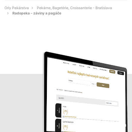
Orly Pekárstva
Pekárne, Bagetérie, Croissanterie - Bratislava
Radopeka - záviny a pagáče