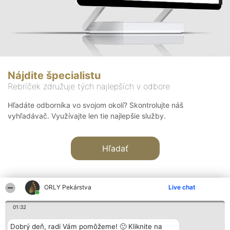
Nájdite špecialistu
Rebríček združuje tých najlepších v odbore
Hľadáte odborníka vo svojom okolí? Skontrolujte náš
vyhľadávač. Využívajte len tie najlepšie služby.
Hľadať
ORLY Pekárstva
Live chat
01:32
Organizátor hodnotenia
Hodnotenie
Kontakt
Dobrý deň, radi Vám pomôžeme! 🙂 Kliknite na