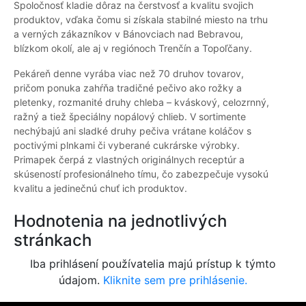
Spoločnosť kladie dôraz na čerstvosť a kvalitu svojich
produktov, vďaka čomu si získala stabilné miesto na trhu
a verných zákazníkov v Bánovciach nad Bebravou,
blízkom okolí, ale aj v regiónoch Trenčín a Topoľčany.
Pekáreň denne vyrába viac než 70 druhov tovarov,
pričom ponuka zahŕňa tradičné pečivo ako rožky a
pletenky, rozmanité druhy chleba – kváskový, celozrnný,
ražný a tiež špeciálny nopálový chlieb. V sortimente
nechýbajú ani sladké druhy pečiva vrátane koláčov s
poctivými plnkami či vyberané cukrárske výrobky.
Primapek čerpá z vlastných originálnych receptúr a
skúseností profesionálneho tímu, čo zabezpečuje vysokú
kvalitu a jedinečnú chuť ich produktov.
Hodnotenia na jednotlivých
stránkach
Iba prihlásení používatelia majú prístup k týmto
údajom.
Kliknite sem pre prihlásenie.