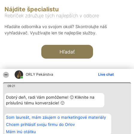
Nájdite špecialistu
Rebríček združuje tých najlepších v odbore
Hľadáte odborníka vo svojom okolí? Skontrolujte náš
vyhľadávač. Využívajte len tie najlepšie služby.
Hľadať
ORLY Pekárstva
Live chat
09:21
Organizátor hodnotenia
Hodnotenie
Kontakt
Dobrý deň, radi Vám pomôžeme! 🙂 Kliknite na
Bright Side Solutions sp. z o.
Laureáti
Kontakt
príslušnú tému konverzácie! 🙂
o. sp. k.
Lista
ul. Ruska 22
wszystkich
Wrocław 50-079
Laureatów
Som laureát, mám záujem o marketingové materiály
KRS 0000749100 | Regon
Podmienky
381313360 | NIP 8943132676
Obchodné
Chcem prihlásiť svoju firmu do Orlov
+48 508 492 400
podmienky
Mám inú otátku
Zásady