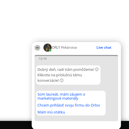
ORLY Pekárstva
Live chat
12:10
Dobrý deň, radi Vám pomôžeme! 🙂
Kliknite na príslušnú tému
konverzácie! 🙂
Som laureát, mám záujem o
marketingové materiály
Chcem prihlásiť svoju firmu do Orlov
Mám inú otátku