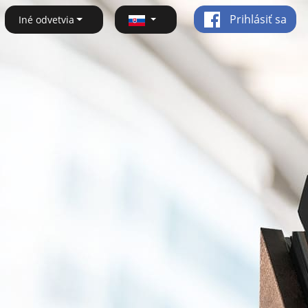
Prihlásiť sa
Iné odvetvia