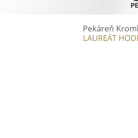
Pekáreň Kromk
LAUREÁT HOD