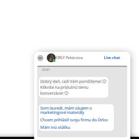
ORLY Pekárstva
Live chat
23:01
Dobrý deň, radi Vám pomôžeme! 🙂
Kliknite na príslušnú tému
konverzácie! 🙂
Som laureát, mám záujem o
marketingové materiály
Chcem prihlásiť svoju firmu do Orlov
Mám inú otátku