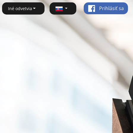
Prihlásiť sa
Iné odvetvia