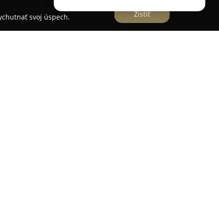
Zistiť
vychutnať svoj úspech.
a špecializuje na výrobu remeselného pečiva a
 sa vyznačuje použitím tradičných metód a lásky
 široký sortiment výrobkov oceňovaných
kty patria čerstvé chleby z kvásku, tradičné
ňou, škoricové a čokoládové slimáky, ako aj
valitné suroviny, čo zaručuje autentickú chuť
ponúkaných výrobkoch. Okrem pekárenských
u aj kvalitná káva, ktorá pochádza od slovenských
itok z návštevy prevádzky. Pri tvorbe sortimentu