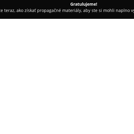
Gratulujeme!
ite teraz, ako získať propagačné materiály, aby ste si mohli naplno 
 - Košice
Pekáreň Kromka Košice
O spoločnosti:
Pekáreň Kromka
v Košiciach s
ponuku kvalitnej kávy. Pekáreň
ku kvásku, vďaka ktorým vzniká
zákazníkmi. Medzi hlavné produ
Pokaż więcej >>
moravské koláče s bohatou nápl
ďalšie sladké i slané pečivo.
Dôraz sa kladie na prírodné a k
ice
domáceho pečiva vo všetkých 
špecialít zohráva dôležitú úloh
pražiarní a dotvára celkový záž