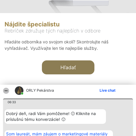
Nájdite špecialistu
Rebríček združuje tých najlepších v odbore
Hľadáte odborníka vo svojom okolí? Skontrolujte náš
vyhľadávač. Využívajte len tie najlepšie služby.
Hľadať
ORLY Pekárstva
Live chat
06:33
Organizátor hodnotenia
Hodnotenie
Kontakt
Dobrý deň, radi Vám pomôžeme! 🙂 Kliknite na
Bright Side Solutions sp. z o.
Laureáti
Kontakt
príslušnú tému konverzácie! 🙂
o. sp. k.
Lista
ul. Ruska 22
wszystkich
Wrocław 50-079
Laureatów
Som laureát, mám záujem o marketingové materiály
KRS 0000749100 | Regon
Podmienky