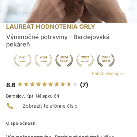
LAUREÁT HODNOTENIA ORLY
Výnimočné potraviny - Bardejovská
pekáreň
Pokaż więcej >>
8.6
(7)
Bardejov, Kpt. Nálepku 64
Zobraziť telefónne číslo
O spoločnosti:
Výnimočné potraviny - Bardejovská pekáreň
sídli na