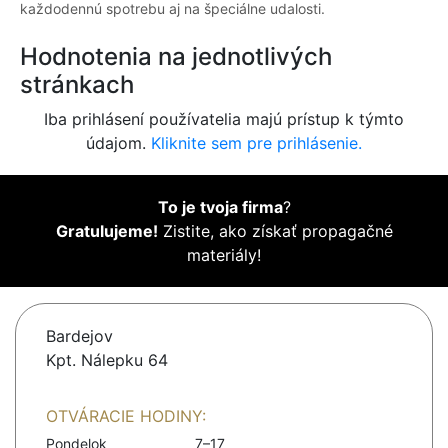
každodennú spotrebu aj na špeciálne udalosti.
Hodnotenia na jednotlivých
stránkach
Iba prihlásení používatelia majú prístup k týmto
údajom.
Kliknite sem pre prihlásenie.
To je tvoja firma
?
Gratulujeme!
Zistite, ako získať propagačné
materiály!
Bardejov
Kpt. Nálepku 64
OTVÁRACIE HODINY:
Pondelok
7–17