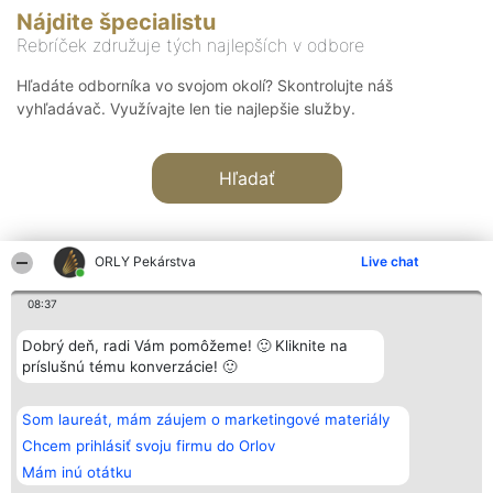
Nájdite špecialistu
Rebríček združuje tých najlepších v odbore
Hľadáte odborníka vo svojom okolí? Skontrolujte náš
vyhľadávač. Využívajte len tie najlepšie služby.
Hľadať
ORLY Pekárstva
Live chat
08:37
Organizátor hodnotenia
Hodnotenie
Kontakt
Dobrý deň, radi Vám pomôžeme! 🙂 Kliknite na
Bright Side Solutions sp. z o.
Laureáti
Kontakt
príslušnú tému konverzácie! 🙂
o. sp. k.
Lista
ul. Ruska 22
wszystkich
Wrocław 50-079
Laureatów
Som laureát, mám záujem o marketingové materiály
KRS 0000749100 | Regon
Podmienky
381313360 | NIP 8943132676
Obchodné
Chcem prihlásiť svoju firmu do Orlov
+48 508 492 400
podmienky
Mám inú otátku
Zásady
ochrany