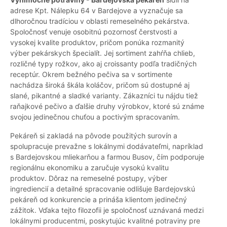
adrese Kpt. Nálepku 64 v Bardejove a vyznačuje sa
dlhoročnou tradíciou v oblasti remeselného pekárstva.
Spoločnosť venuje osobitnú pozornosť čerstvosti a
vysokej kvalite produktov, pričom ponúka rozmanitý
výber pekárskych špecialít. Jej sortiment zahŕňa chlieb,
rozličné typy rožkov, ako aj croissanty podľa tradičných
receptúr. Okrem bežného pečiva sa v sortimente
nachádza široká škála koláčov, pričom sú dostupné aj
slané, pikantné a sladké varianty. Zákazníci tu nájdu tiež
raňajkové pečivo a ďalšie druhy výrobkov, ktoré sú známe
svojou jedinečnou chuťou a poctivým spracovaním.
Pekáreň si zakladá na pôvode použitých surovín a
spolupracuje prevažne s lokálnymi dodávateľmi, napríklad
s Bardejovskou mliekarňou a farmou Busov, čím podporuje
regionálnu ekonomiku a zaručuje vysokú kvalitu
produktov. Dôraz na remeselné postupy, výber
ingrediencií a detailné spracovanie odlišuje Bardejovskú
pekáreň od konkurencie a prináša klientom jedinečný
zážitok. Vďaka tejto filozofii je spoločnosť uznávaná medzi
lokálnymi producentmi, poskytujúc kvalitné potraviny pre