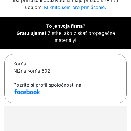
Iba prihlásení používatelia majú prístup k týmto
údajom.
Kliknite sem pre prihlásenie.
To je tvoja firma
?
Gratulujeme!
Zistite, ako získať propagačné
materiály!
Korňa
Nižná Korňa 502
Pozrite si profil spoločnosti na