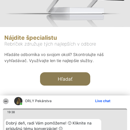
Nájdite špecialistu
Rebríček združuje tých najlepších v odbore
Hľadáte odborníka vo svojom okolí? Skontrolujte náš
vyhľadávač. Využívajte len tie najlepšie služby.
Hľadať
ORLY Pekárstva
Live chat
19:38
Organizátor hodnotenia
Hodnotenie
Kontakt
Dobrý deň, radi Vám pomôžeme! 🙂 Kliknite na
Bright Side Solutions sp. z o.
Laureáti
Kontakt
príslušnú tému konverzácie! 🙂