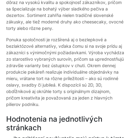
dôraz na vysokú kvalitu a spokojnosť zákazníkov, pričom
sa špecializuje na bohatý výber sladkého pečiva a
dezertov. Sortiment zahŕňa nielen tradičné slovenské
zákusky, ale tiež moderné druhy ako cheesecaky, ovocné
torty alebo rôzne peny.
Ponuka spoločnosti je rozšírená aj o bezlepkové a
bezlaktózové alternatívy, vďaka čomu si na svoje prídu aj
zákazníci s výnimočnými požiadavkami. Výroba vychádza
zo starostlivo vybraných surovín, pričom sa uprednostňujú
zdravšie varianty bez ústupkov v chuti. Okrem dennej
produkcie pekáreň realizuje individuálne objednávky na
mieru, vrátane tort na rôzne príležitosti – ako sú rodinné
oslavy, svadby či jubileá. K dispozícii sú 2D, 3D,
obdĺžnikové aj okrúhle torty s originálnym dizajnom,
pričom kreativita je považovaná za jeden z hlavných
pilierov podniku.
Hodnotenia na jednotlivých
stránkach