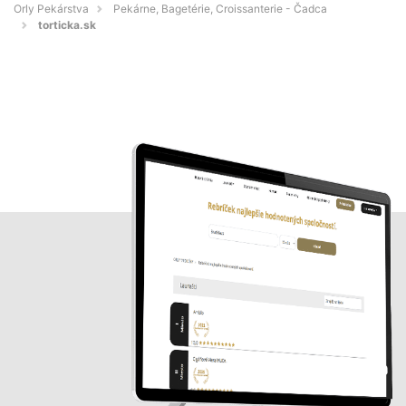
Orly Pekárstva
Pekárne, Bagetérie, Croissanterie - Čadca
torticka.sk