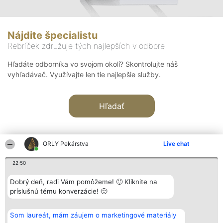
Nájdite špecialistu
Rebríček združuje tých najlepších v odbore
Hľadáte odborníka vo svojom okolí? Skontrolujte náš
vyhľadávač. Využívajte len tie najlepšie služby.
Hľadať
ORLY Pekárstva
Live chat
22:50
Organizátor hodnotenia
Hodnotenie
Kontakt
Dobrý deň, radi Vám pomôžeme! 🙂 Kliknite na
Bright Side Solutions sp. z o.
Laureáti
Kontakt
príslušnú tému konverzácie! 🙂
o. sp. k.
Lista
ul. Ruska 22
wszystkich
Wrocław 50-079
Laureatów
Som laureát, mám záujem o marketingové materiály
KRS 0000749100 | Regon
Podmienky