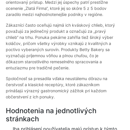
orientovaný prístup. Medzi jej úspechy patrí prestížne
ocenenie „Zlatá Firma“, ktoré jej so skóre 5 z 5 bodov
zaradilo medzi najhodnotenejšie podniky v regióne.
Zákazníci často oceňujú najmä ich kváskový chlieb, ktorý
považujú za jedinečný produkt a označujú za „pravý
chlieb“ na trhu. Ponuka pekárne zahŕňa tiež široký výber
koláčov, pričom všetky výrobky vznikajú z kvalitných a
poctivo vyberaných surovín. Produkty Betty Bakery sa
vyznačujú príjemnou vôňou a plnou chuťou, čo je
dôkazom starostlivého remeselného spracovania a
entuziazmu pre tradičné pečenie.
Spoločnosť sa presadila vďaka neustálemu dôrazu na
čerstvosť a klasické receptúry, ktoré zákazníkom
prinášajú výrazný gastronomický zážitok pri každom
občerstvení z ich ponuky.
Hodnotenia na jednotlivých
stránkach
Iba prihlásení používatelia majú prístup k týmto