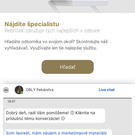
Nájdite špecialistu
Rebríček združuje tých najlepších v odbore
Hľadáte odborníka vo svojom okolí? Skontrolujte náš
vyhľadávač. Využívajte len tie najlepšie služby.
Hľadať
ORLY Pekárstva
Live chat
18:57
Organizátor hodnotenia
Hodnotenie
Kontakt
Dobrý deň, radi Vám pomôžeme! 🙂 Kliknite na
Bright Side Solutions sp. z o.
Laureáti
Kontakt
príslušnú tému konverzácie! 🙂
o. sp. k.
Lista
ul. Ruska 22
wszystkich
Wrocław 50-079
Laureatów
Som laureát, mám záujem o marketingové materiály
KRS 0000749100 | Regon
Podmienky