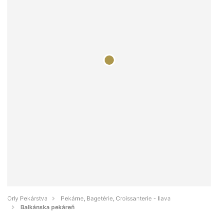
Orly Pekárstva
Pekárne, Bagetérie, Croissanterie - Ilava
Balkánska pekáreň