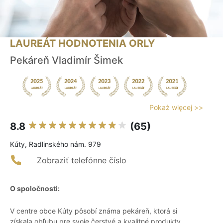
LAUREÁT HODNOTENIA ORLY
Pekáreň Vladimír Šimek
Pokaż więcej >>
8.8
(65)
Kúty, Radlinského nám. 979
Zobraziť telefónne číslo
O spoločnosti:
V centre obce Kúty pôsobí známa pekáreň, ktorá si
získala obľubu pre svoje čerstvé a kvalitné produkty.