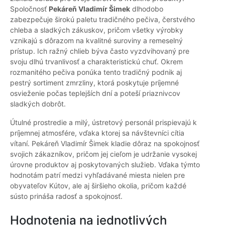
Spoločnosť
Pekáreň Vladimír Šimek
dlhodobo
zabezpečuje širokú paletu tradičného pečiva, čerstvého
chleba a sladkých zákuskov, pričom všetky výrobky
vznikajú s dôrazom na kvalitné suroviny a remeselný
prístup. Ich ražný chlieb býva často vyzdvihovaný pre
svoju dlhú trvanlivosť a charakteristickú chuť. Okrem
rozmanitého pečiva ponúka tento tradičný podnik aj
pestrý sortiment zmrzliny, ktorá poskytuje príjemné
osvieženie počas teplejších dní a poteší priaznivcov
sladkých dobrôt.
Útulné prostredie a milý, ústretový personál prispievajú k
príjemnej atmosfére, vďaka ktorej sa návštevníci cítia
vítaní. Pekáreň Vladimír Šimek kladie dôraz na spokojnosť
svojich zákazníkov, pričom jej cieľom je udržanie vysokej
úrovne produktov aj poskytovaných služieb. Vďaka týmto
hodnotám patrí medzi vyhľadávané miesta nielen pre
obyvateľov Kútov, ale aj širšieho okolia, pričom každé
sústo prináša radosť a spokojnosť.
Hodnotenia na jednotlivých