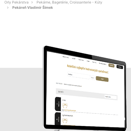
Orly Pekárstva
Pekárne, Bagetérie, Croissanterie - Kúty
Pekáreň Vladimír Šimek