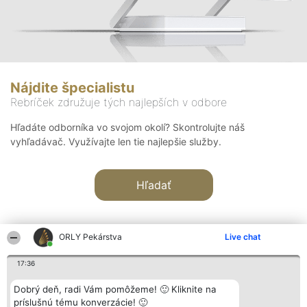
Nájdite špecialistu
Rebríček združuje tých najlepších v odbore
Hľadáte odborníka vo svojom okolí? Skontrolujte náš
vyhľadávač. Využívajte len tie najlepšie služby.
Hľadať
ORLY Pekárstva
Live chat
17:36
Organizátor hodnotenia
Hodnotenie
Kontakt
Dobrý deň, radi Vám pomôžeme! 🙂 Kliknite na
Bright Side Solutions sp. z o.
Laureáti
Kontakt
príslušnú tému konverzácie! 🙂
o. sp. k.
Lista