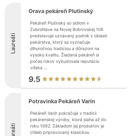
Orava pekáreň Plutinský
Pekáreň Plutinský so sídlom v
Zubrohlave na Novej Bobrovskej 106
Laureáti
predstavuje uznávaný podnik v oblasti
pekárstva, ktorý sa vyznačuje
dlhoročnou tradíciou a dôrazom na
vysokú kvalitu. Žiadaná pekáreň si
počas rokov vybudovala reputáciu
vďaka ...
9.5
Potravinka Pekáreň Varín
Pekáreň Varín pokračuje v tradícii
pekárenskej výroby, ktorá siaha až do
Laureáti
roku 1992. Základom jej produktov je
chlieb pripravovaný klasickou