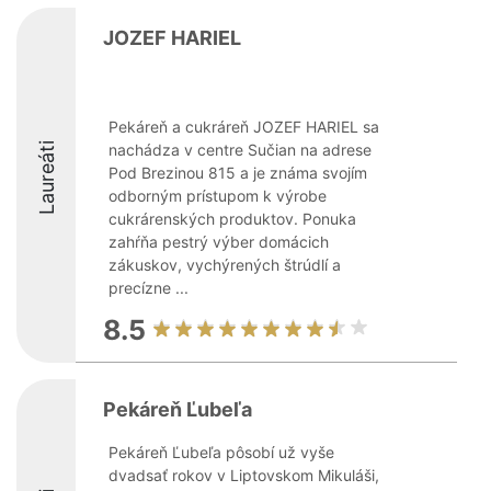
JOZEF HARIEL
Pekáreň a cukráreň JOZEF HARIEL sa
Laureáti
nachádza v centre Sučian na adrese
Pod Brezinou 815 a je známa svojím
odborným prístupom k výrobe
cukrárenských produktov. Ponuka
zahŕňa pestrý výber domácich
zákuskov, vychýrených štrúdlí a
precízne ...
8.5
Pekáreň Ľubeľa
Pekáreň Ľubeľa pôsobí už vyše
dvadsať rokov v Liptovskom Mikuláši,