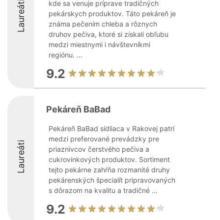
Laureáti
kde sa venuje príprave tradičných
pekárskych produktov. Táto pekáreň je
známa pečením chleba a rôznych
druhov pečiva, ktoré si získali obľubu
medzi miestnymi i návštevníkmi
regiónu. ...
9.2
Pekáreň BaBad
Pekáreň BaBad sídliaca v Rakovej patrí
medzi preferované prevádzky pre
Laureáti
priaznivcov čerstvého pečiva a
cukrovinkových produktov. Sortiment
tejto pekárne zahŕňa rozmanité druhy
pekárenských špecialít pripravovaných
s dôrazom na kvalitu a tradičné ...
9.2