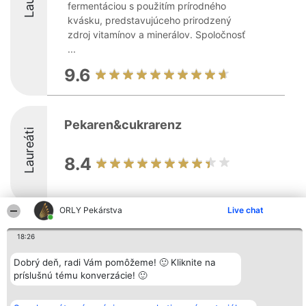
fermentáciou s použitím prírodného
kvásku, predstavujúceho prirodzený
zdroj vitamínov a minerálov. Spoločnosť
...
9.6
Pekaren&cukrarenz
Laureáti
8.4
ORLY Pekárstva
Live chat
Organizátor hodnotenia
Hodnotenie
Kontakt
18:26
Bright Side Solutions sp. z o.
Laureáti
Kontakt
o. sp. k.
Lista
ul. Ruska 22
Dobrý deň, radi Vám pomôžeme! 🙂 Kliknite na
wszystkich
Wrocław 50-079
Laureatów
príslušnú tému konverzácie! 🙂
KRS 0000749100 | Regon
Podmienky
381313360 | NIP 8943132676
Obchodné
+48 508 492 400
podmienky