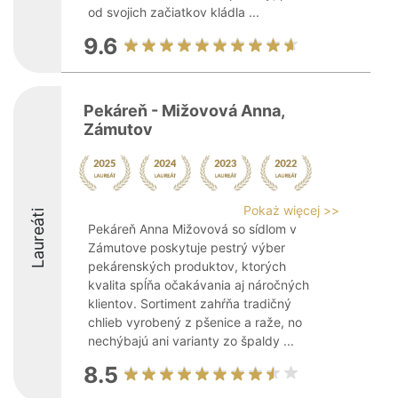
od svojich začiatkov kládla ...
9.6
Pekáreň - Mižovová Anna,
Zámutov
Pokaż więcej >>
Laureáti
Pekáreň Anna Mižovová so sídlom v
Zámutove poskytuje pestrý výber
pekárenských produktov, ktorých
kvalita spĺňa očakávania aj náročných
klientov. Sortiment zahŕňa tradičný
chlieb vyrobený z pšenice a raže, no
nechýbajú ani varianty zo špaldy ...
8.5