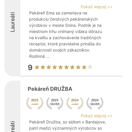
Pokaż więcej >>
Pekáreň Ema sa zameriava na
Laureáti
produkciu čerstvých pekárenských
výrobkov v meste Snina. Podnik je na
miestnom trhu vnímaný vďaka dôrazu
na kvalitu a zachovávanie tradičných
receptúr, ktoré pravidelne prináša do
domácností svojich zákazníkov.
Rodinná ...
9
Pekáreň DRUŽBA
Pokaż więcej >>
Pekáreň Družba, so sídlom v Bardejove,
Laureáti
patrí medzi významných výrobcov so