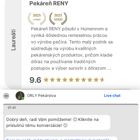
Pekáreň RENY
Pekáreň RENY pôsobí v Humennom a
Laureáti
vyniká dôslednou remeselnou prácou
vo výrobe pečiva. Tento malý podnik sa
sústreďuje na výrobu kvalitných
pekárenských produktov, pričom kladie
dôraz na používanie tradičných
postupov a výber surovín s dôrazom ...
9.6
ORLY Pekárstva
Live chat
Organizátor hodnotenia
Hodnotenie
Kontakt
Bright Side Solutions sp. z o.
Laureáti
Kontakt
07:41
o. sp. k.
Lista
ul. Ruska 22
wszystkich
Dobrý deň, radi Vám pomôžeme! 🙂 Kliknite na
Wrocław 50-079
Laureatów
príslušnú tému konverzácie! 🙂
KRS 0000749100 | Regon
Podmienky
381313360 | NIP 8943132676
Obchodné
+48 508 492 400
podmienky
Zásady