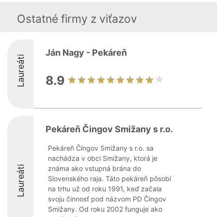
Ostatné firmy z viťazov
Ján Nagy - Pekáreň
Laureáti
8.9
Pekáreň Čingov Smižany s r.o.
Pekáreň Čingov Smižany s r.o. sa
nachádza v obci Smižany, ktorá je
Laureáti
známa ako vstupná brána do
Slovenského raja. Táto pekáreň pôsobí
na trhu už od roku 1991, keď začala
svoju činnosť pod názvom PD Čingov
Smižany. Od roku 2002 funguje ako