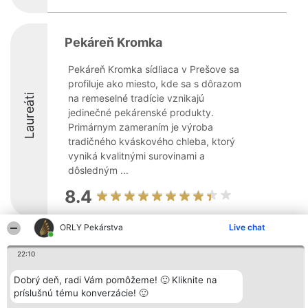
Pekáreň Kromka
Pekáreň Kromka sídliaca v Prešove sa
profiluje ako miesto, kde sa s dôrazom
Laureáti
na remeselné tradície vznikajú
jedinečné pekárenské produkty.
Primárnym zameraním je výroba
tradičného kváskového chleba, ktorý
vyniká kvalitnými surovinami a
dôsledným ...
8.4
ORLY Pekárstva
Live chat
Organizátor hodnotenia
Hodnotenie
Kontakt
22:10
Bright Side Solutions sp. z o.
Laureáti
Kontakt
o. sp. k.
Lista
ul. Ruska 22
wszystkich
Dobrý deň, radi Vám pomôžeme! 🙂 Kliknite na
Wrocław 50-079
Laureatów
príslušnú tému konverzácie! 🙂
KRS 0000749100 | Regon
Podmienky
381313360 | NIP 8943132676
Obchodné