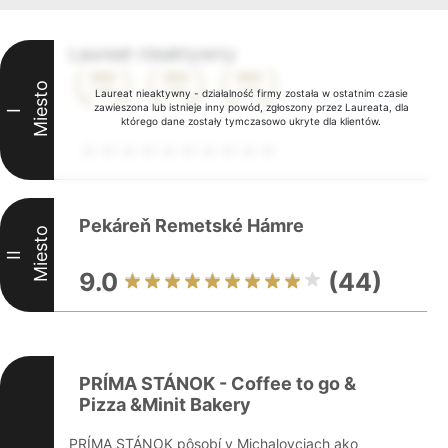
Laureat nieaktywny
Miesto
Laureat nieaktywny - działalność firmy została w ostatnim czasie
zawieszona lub istnieje inny powód, zgłoszony przez Laureata, dla
I
którego dane zostały tymczasowo ukryte dla klientów.
Pekáreň Remetské Hámre
Miesto
II
9.0
(44)
PRÍMA STÁNOK - Coffee to go &
Pizza &Minit Bakery
PRÍMA STÁNOK pôsobí v Michalovciach ako