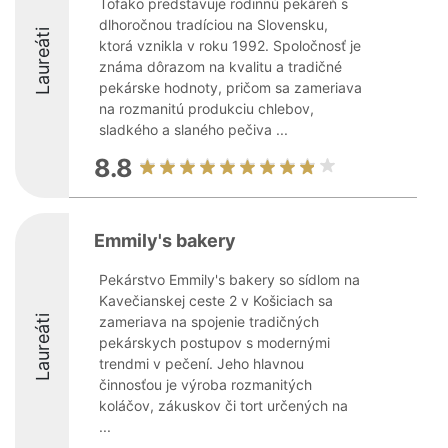
Tofako predstavuje rodinnú pekáreň s
dlhoročnou tradíciou na Slovensku,
Laureáti
ktorá vznikla v roku 1992. Spoločnosť je
známa dôrazom na kvalitu a tradičné
pekárske hodnoty, pričom sa zameriava
na rozmanitú produkciu chlebov,
sladkého a slaného pečiva ...
8.8
Emmily's bakery
Pekárstvo Emmily's bakery so sídlom na
Kavečianskej ceste 2 v Košiciach sa
Laureáti
zameriava na spojenie tradičných
pekárskych postupov s modernými
trendmi v pečení. Jeho hlavnou
činnosťou je výroba rozmanitých
koláčov, zákuskov či tort určených na
...