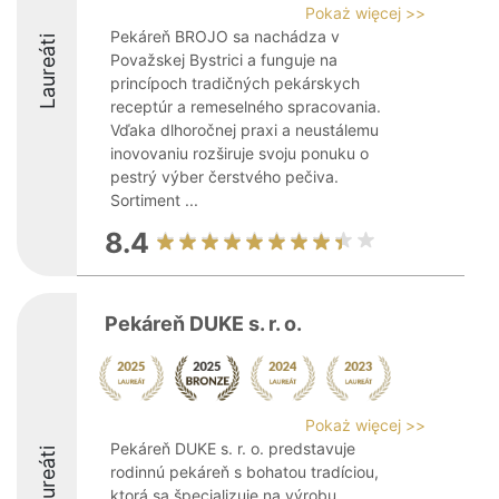
Pokaż więcej >>
Pekáreň BROJO sa nachádza v
Laureáti
Považskej Bystrici a funguje na
princípoch tradičných pekárskych
receptúr a remeselného spracovania.
Vďaka dlhoročnej praxi a neustálemu
inovovaniu rozširuje svoju ponuku o
pestrý výber čerstvého pečiva.
Sortiment ...
8.4
Pekáreň DUKE s. r. o.
Pokaż więcej >>
Pekáreň DUKE s. r. o. predstavuje
Laureáti
rodinnú pekáreň s bohatou tradíciou,
ktorá sa špecializuje na výrobu