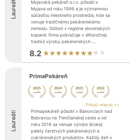
Laureáti
Myjavská pekáreň s.r.o. pôsobí v
Myjave od roku 1996 a je významnou
súčasťou miestneho prostredia, kde sa
venuje tradičnému pekárenskému
remeslu. Sídlom v regióne slovenských
kopaníc firma pokračuje v dlhoročnej
tradícii výroby pekárenských ...
8.2
PrimaPekáreň
Pokaż więcej >>
Primapekáreň pôsobí v Bánovciach nad
Laureáti
Bebravou na Trenčianskej ceste a od
roku 2016 sa venuje výrobe širokej
palety čerstvých pekárenských a
cukrárenských produktov. Každý deň v