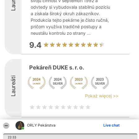
Laureáti
svoju činnosť v septembri 1992 a
odvtedy si vybudovala stabilnú pozíciu
a získala široký okruh zákazníkov.
Produkcia tejto pekárne je čisto ručná,
pričom využíva tradičné postupy a
neustálu kontrolu zo strany ...
9.4
Pekáreň DUKE s. r. o.
Laureáti
Pokaż więcej >>
ORLY Pekárstva
Live chat
Organizátor hodnotenia
Hodnotenie
Kontakt
Bright Side Solutions sp. z o.
Laureáti
Kontakt
22:33
o. sp. k.
Lista