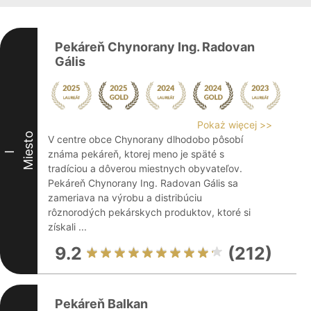
Pekáreň Chynorany Ing. Radovan
Gális
Pokaż więcej >>
Miesto
V centre obce Chynorany dlhodobo pôsobí
známa pekáreň, ktorej meno je späté s
I
tradíciou a dôverou miestnych obyvateľov.
Pekáreň Chynorany Ing. Radovan Gális sa
zameriava na výrobu a distribúciu
rôznorodých pekárskych produktov, ktoré si
získali ...
9.2
(212)
Pekáreň Balkan