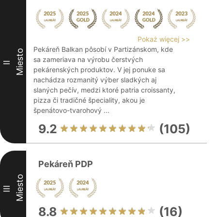
Pokaż więcej >>
Pekáreň Balkan pôsobí v Partizánskom, kde
Miesto
sa zameriava na výrobu čerstvých
II
pekárenských produktov. V jej ponuke sa
nachádza rozmanitý výber sladkých aj
slaných pečív, medzi ktoré patria croissanty,
pizza či tradičné špeciality, akou je
špenátovo-tvarohový ...
9.2
(105)
Pekáreň PDP
Miesto
III
8.8
(16)